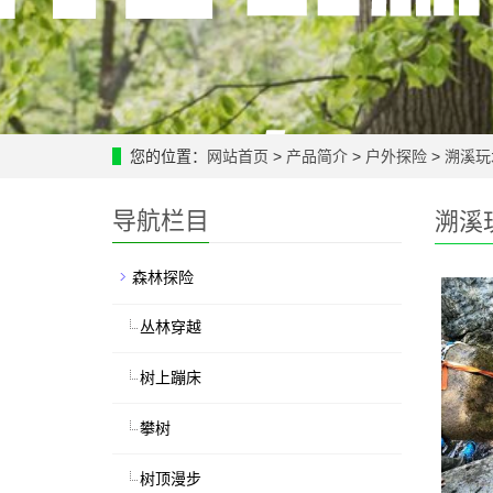
您的位置：
网站首页
>
产品简介
>
户外探险
>
溯溪玩
导航栏目
溯溪
森林探险
丛林穿越
树上蹦床
攀树
树顶漫步