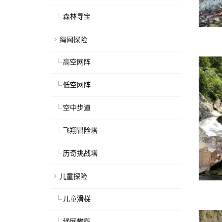
森林寻宝
绳网探险
高空网阵
低空网阵
空中步道
飞翔冒险塔
历奇挑战塔
儿童探险
儿童滑梯
绳网攀爬